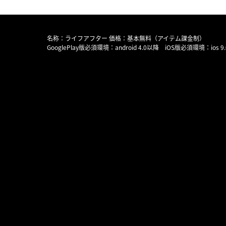
名称：ライフアフター 価格：基本無料（アイテム課金制）
GooglePlay版必須環境：android 4.0以降 iOS版必須環境：ios 9