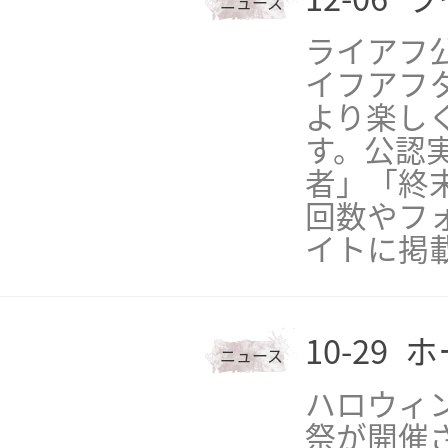
ニュース
ライアフ
イフアフ
より楽し
す。公認
者」「終
回数やフ
イトに掲
10-29
ホ
ニュース
ハロウィン
祭が開催