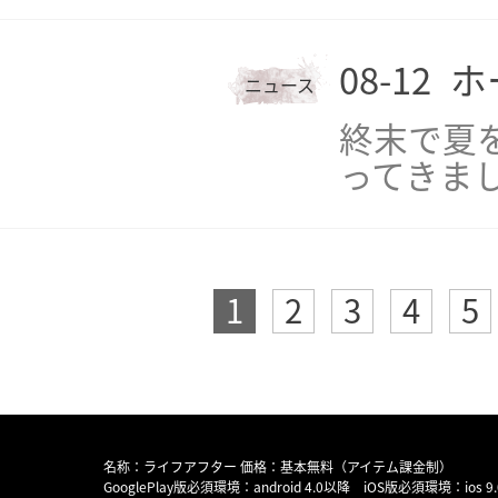
08-12
ホ
ニュース
終末で夏
ってきま
1
2
3
4
5
名称：ライフアフター 価格：基本無料（アイテム課金制）
GooglePlay版必須環境：android 4.0以降 iOS版必須環境：ios 9