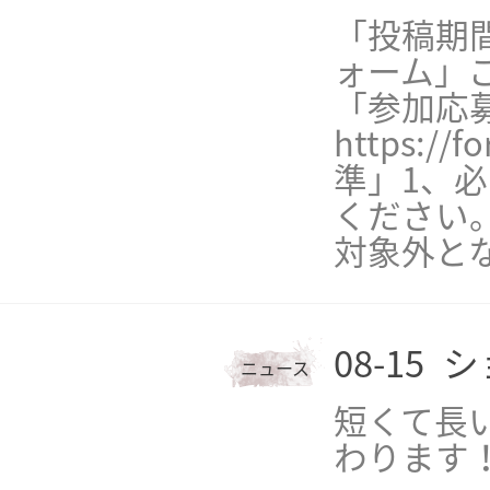
「投稿期間
ォーム」ご
「参加応募
https:/
準」1、
ください
対象外と
08-15
シ
ニュース
短くて長
わります