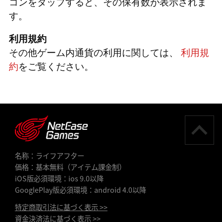
コンをタップすると、その保有数が表示されま
す。
利用規約
その他ゲーム内通貨の利用に関しては、
利用規
約
をご覧ください。
名称：ライフアフター
価格：基本無料（アイテム課金制）
iOS版必須環境：ios 9.0以降
GooglePlay版必須環境：android 4.0以降
特定商取引法に基づく表示 >>
資金決済法に基づく表示 >>