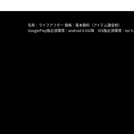
名称：ライフアフター 価格：基本無料（アイテム課金制）
GooglePlay版必須環境：android 4.0以降 iOS版必須環境：ios 9