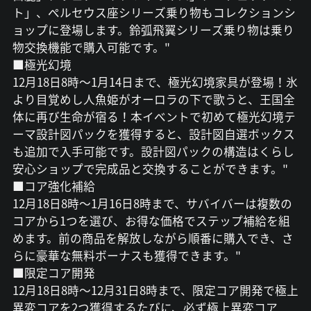
ト」、ペルセウス座シリーズ乗り物もコレクションシ
ョップに登場します。鈴弧飛翼シリーズ乗り物は乗り
物交換機能で購入可能です。"
■極光幻境
12月18日8時～1月14日まで、極光幻境家具が登場！氷
より目覚めし人魚姫がオーロラの下で歌うと、王国全
体に再び生命が宿る！本イベントで初めて極光幻境テ
ーマ設計図パックを獲得すると、設計図自選ボックス
も追加で入手可能です。設計図パックの構造はくらし
安心ショップで完成品と交換することができます。"
■コア強化補給
12月18日8時～1月16日8時まで、サバイバーは複数の
コアから1つを選び、お得な価格でステップ補給を組
めます。前の商品を解放しながら順番に購入でき、さ
らに豪華な無料ボーナスも獲得できます。"
■限定コア開発
12月18日8時～12月31日8時まで、限定コア開発で極上
異変コアを2つ獲得するたびに、必ず極上異変コア