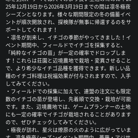
25年12月19日から2026年3月19日までの間は凛冬極夜
シーズンとなります。様々な期間限定の冬の備蓄イベ
ントが順次開放され、探検隊が無事に帰還するのをサ
ポートしてくれます！
・凛冬が到来し、イチゴの季節がやってきました！イ
ベント期間中、フィールドでイチゴを採集すると、
「純粋なイチゴの苗」が一定の確率でドロップしま
す！これらは荘園と辺境農地で栽培・変異させること
で、より希少なイチゴ品種を獲得できます。新しい品
種のイチゴ料理は祝福効果が付与されますので、入手
してみてください。
・フィールドでの採集に加えて、連盟の注文にも限定
数のイチゴの苗が登場し、先着順で交換・栽培が可能
です。また、辺境農地では、ゲームプランナーの土地
にも一定の確率でイチゴが栽培されることがあります
ので、ぜひチェックしてみてください。
・極夜が訪れ、星火は燎原の火のように広がっていま
す。凛冬極夜シーズンイベント期間中、薔薇・アジサ