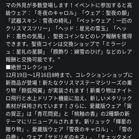
マの外見が多数登場します！イベントに参加すると高
級ウェア：「冬夜のキャロル」「ウェア：聖夜の願」
「武器スキン：雪夜の綺礼」「ペットウェア：一匹の
クリスマスツリー」「ヘッド：星光の雪玉」「ヘッ
ド：墨色の気風」、聖夜コインなどのレア報酬を獲得
できます。聖夜コインは交換ショップで「ミラージ
ュ：星礼の星願」「顔飾り：綿雪のひげ」などのレア
報酬と交換可能です。"
■絶世コレクション
12月19日～1月16日8時まで、コレクションショップに
新商品が登場！新たなクリスマステーマシリーズの乗
り物「鈴弧飛翼」が実装されます！新乗り物はナイト
ロ飛行と水上ドリフト機能に加え、新しいメタリック
素材が採用されています！さらに、愛蔵版ウェア「寅
の賀正」は「青花問瓷」と「桃釉の香」の2種類の新
テーマにリニューアルされます。新リュック「輝星の
贈り物」、愛蔵版ウェア「雪夜のキャロル」、「雪の
白鹿」、ウェア「ヤドリギのキス」、「チェックメイ