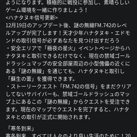
ようになります。積極的に戦役に参加し、素晴らしい
ゲーム環境を一緒に作りましょう！
<ハナタヌキ信号更新>
12月19日のアップデート後、謎の無線FM.742のレベ
ルアップが完了します！天才少年ハナタヌキ・エドモ
ンドの取引信号が必ずあなたを見つけ出すだろう
・安全エリアで「極夜の星火」イベントページからハ
ナタヌキと取引できるだけでなく、現在の禁域ゴール
ドラッシュマップの安全部屋周辺の小型傀儡の近くに
ある「謎の無線」を通じても、ハナタヌキと取引し
「蘇生の蕾」を獲得できます。
・ストーリークエスト「FM.742の信号」をまだクリア
してないサバイバーも、禁域ゴールドラッシュのマッ
プ上にあるこの「謎の無線」からクエストを受注でき
ます。現在のマップでクエストを完了すると、ハナタ
ヌキとの取引が正式に開始されます。
「寒冬到来」
寒冬到来、すべては人々のより良い生活のために！20