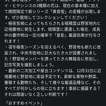
イ・ヒヤシンスの3種類の花は、現在の基本種に加え
て期間限定で新シリーズ「黄昏蛍」の変種が出現しま
す。ぜひ栽培してコレクションしてください！
・極夜気候によってもたらされる暗積雲は野営地内と
辺境農地に発生します。暗積雲に遭遇した場合、成長
中の農作物は一定の確率で「星影」厳選効果が付与さ
れます！
・凛冬極夜シーズンを迎えるべく、野営地も新たに改
装され、中央市街地に巨大なたき火が設置されまし
た！野営地メンバーを誘ってたき火舞踏会に参加し、
記念写真を撮影しましょう。
・最新の二次加工や屋台コンテンツは、12月31日に辺
境農地と野営地に実装予定です。新鮮な果物や野菜、
養殖する動物たち、そして様々な厳選品種など、その
すべてが何かしらの役に立ちます！事前に備蓄する？
それは間違いなく正しい判断です！
「おすすめイベント」