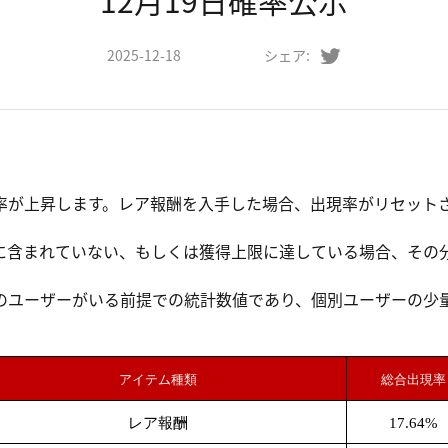
12月19日確率公示
2025-12-18
シェア:
率が上昇します。レア報酬を入手した場合、出現率がリセットさ
。
に含まれていない、もしくは獲得上限に達している場合、その
のユーザーがいる前提での統計数値であり、個別ユーザーの少
。
アイテム種類
総合出現率
レア報酬
17.64%