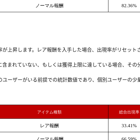
ノーマル報酬
82.36%
率が上昇します。レア報酬を入手した場合、出現率がリセットさ
。
に含まれていない、もしくは獲得上限に達している場合、その
のユーザーがいる前提での統計数値であり、個別ユーザーの少
。
アイテム種類
総合出現率
レア報酬
33.41%
ノーマル報酬
66.59%