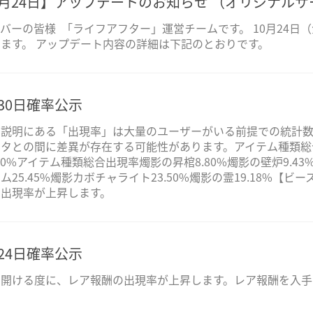
0月24日】アップデートのお知らせ （オリジナル
バーの皆様 「ライフアフター」運営チームです。 10月24日（金
ます。 アップデート内容の詳細は下記のとおりです。
月30日確率公示
】説明にある「出現率」は大量のユーザーがいる前提での統計
タとの間に差異が存在する可能性があります。アイテム種類総合
80%アイテム種類総合出現率燭影の昇棺8.80%燭影の壁炉9.43
25.45%燭影カボチャライト23.50%燭影の霊19.18%【
の出現率が上昇します。
月24日確率公示
】開ける度に、レア報酬の出現率が上昇します。レア報酬を入手