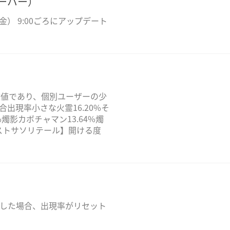
サーバー）
） 9:00ごろにアップデート
数値であり、個別ユーザーの少
出現率小さな火霊16.20%そ
%燭影カボチャマン13.64%燭
ビーストサソリテール】開ける度
した場合、出現率がリセット