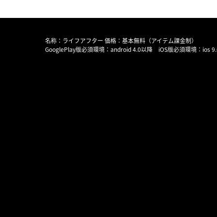
名称：ライフアフター 価格：基本無料（アイテム課金制）
GooglePlay版必須環境：android 4.0以降 iOS版必須環境：ios 9