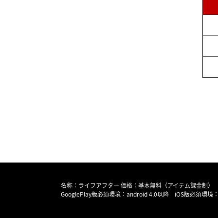
名称：ライフアフター 価格：基本無料（アイテム課金制）
GooglePlay版必須環境：android 4.0以降 iOS版必須環境：i