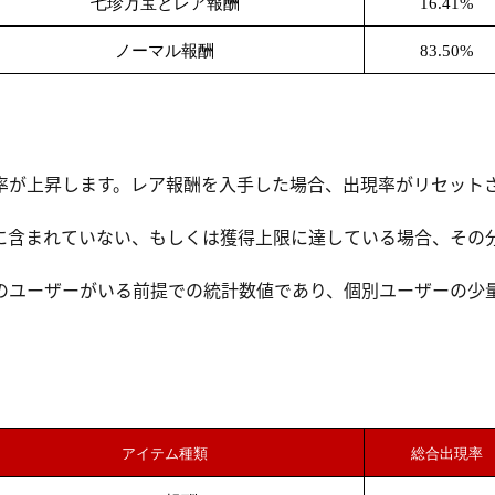
七珍万宝とレア報酬
16.41%
ノーマル報酬
83.50%
率が上昇します。レア報酬を入手した場合、出現率がリセットさ
。
に含まれていない、もしくは獲得上限に達している場合、その
のユーザーがいる前提での統計数値であり、個別ユーザーの少
。
アイテム種類
総合出現率