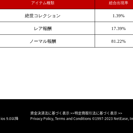
アイテム種類
総合出現率
絶世コレクション
1.39%
レア報酬
17.39%
ノーマル報酬
81.22%
資金決済法に基づく表示 >>
特定商取引法に基づく表示 >>
os 9.0以降
Privacy Policy
,
Terms and Conditions
©1997-2023 NetEase, Inc