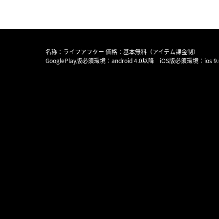
名称：ライフアフター 価格：基本無料（アイテム課金制）
GooglePlay版必須環境：android 4.0以降 iOS版必須環境：ios 9