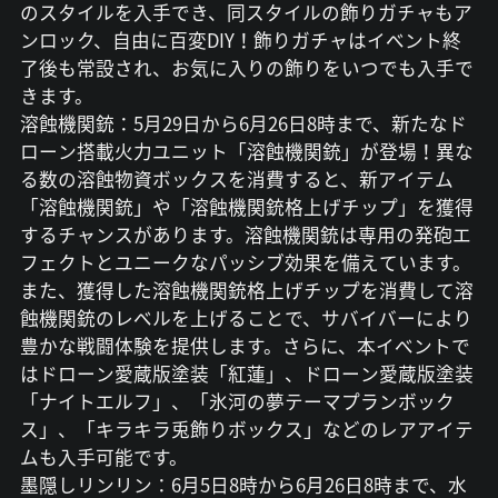
のスタイルを入手でき、同スタイルの飾りガチャもア
ンロック、自由に百変DIY！飾りガチャはイベント終
了後も常設され、お気に入りの飾りをいつでも入手で
きます。
溶蝕機関銃：5月29日から6月26日8時まで、新たなド
ローン搭載火力ユニット「溶蝕機関銃」が登場！異な
る数の溶蝕物資ボックスを消費すると、新アイテム
「溶蝕機関銃」や「溶蝕機関銃格上げチップ」を獲得
するチャンスがあります。溶蝕機関銃は専用の発砲エ
フェクトとユニークなパッシブ効果を備えています。
また、獲得した溶蝕機関銃格上げチップを消費して溶
蝕機関銃のレベルを上げることで、サバイバーにより
豊かな戦闘体験を提供します。さらに、本イベントで
はドローン愛蔵版塗装「紅蓮」、ドローン愛蔵版塗装
「ナイトエルフ」、「氷河の夢テーマプランボック
ス」、「キラキラ兎飾りボックス」などのレアアイテ
ムも入手可能です。
墨隠しリンリン：6月5日8時から6月26日8時まで、水