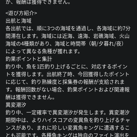
が、報酬は獲得できません。
<遊び方紹介>
出航と海域
各出航では、順に3つの海域を通過し、各海域に約7分
間滞在します。海域には近海、遠海、岩礁海域、火山
海域の4種類があり、海域と時間帯（朝/夕暮れ/夜）
によって異なる魚種が獲れます。
釣果ポイントと集計
釣り中、魚を1匹釣り上げるごとに、対応するポイン
トを獲得します。出航終了時、今回獲得したポイント
に応じて、釣り熟練度と採集券の報酬が支給されま
す。報酬回数がない場合、釣果ポイントおよび関連報
酬は獲得できません。
異変潮汐
釣り中、一定確率で異変潮汐が発生します。異変潮汐
期間中は、よりハイスコアの変異魚を釣り上げるチャ
ンスがあり、まれに珍しい変異魚キングに遭遇するこ
とも可能です。各種魚キングは独自のファイト演出を