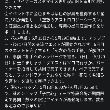
に、デザイナーカスタマイズ専用設計図を追加で選択
できます。
②イベント中に金色または紫色の家具を獲得すると星
海共鳴が発動し、「空想のアストロロジーシーズン」
の荘園星力値上限が増加し、専用の星海荘園作りをサ
ポートします。
3．花の手紙：5月15日から5月29日8時まで、アップデ
ート後に7日間の交流クエストが開始されます。6日目
のクエストを完了すると「記念の花の手紙」が解放さ
れ、事前に相手へのメッセージを書き、7日目（5月20
日）に送りましょう！クエストはソロで行うか、パー
トナーを招待して共同で完了できます。ペアで完了す
ると、フレンド度アイテムや記念称号「花咲く君知る
や否や」を追加で獲得できます。
4．謎のショップ：5月18日8:00から6月7日23:59ま
で、謎のショップ「子供心」テーマ特設会場が期間限
定で再開！数々の限定アイテムが再登場します。数量
限定なのでお早めに！