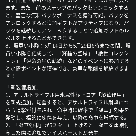
コア自選（取引不可）などのレアアイテムが手に入り
ます。また、前のステップのパックをアンロックする
と、豊富な無料パックボーナスを獲得可能。パックを
アンロックすると追加ギフトがアクティブになり、パ
ックを継続してアンロックすることで追加ギフトのレ
ベルを上げることができます。
8．爆買い小隊：5月14日から5月29日8時までの間、爆
買い小隊を結成して、「輝晶の聖域」「絶世コレクシ
ョン」「運命の星の軌跡」などのイベントに参加する
と小隊ポイントが獲得でき、豪華な報酬を解放できま
す！
「新装備追加」
1．アサルトライフル用氷属性極上コア「凝華作用」
を新規追加。配置すると、アサルトライフル射撃につ
らら追撃が付与され、命中時に確率で「凝華」効果を
発動し、標的に凍傷を与え、以降の命中を増幅する。
2．「凝華効果」が5スターに上げると、凝華を重複付
与した際に追加でアイスバーストが発生。