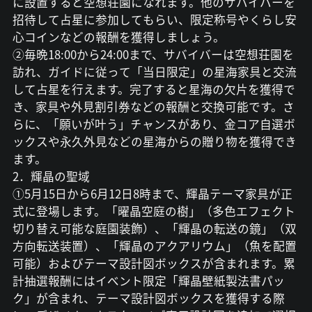
に設置すると空想荘園になれます。他のサバイバーを
招待して占星に参加してもらい、限定称号やくらし安
心コインなどの報酬を獲得しましょう。
②毎晩18:00から24:00まで、サバイバーは空想荘園を
訪れ、ガイドに従って「当日限定」の星海家具と交流
して占星を行えます。完了すると星海の欠片を獲得で
き、家具や外見割引券などの報酬と交換可能です。さ
らに、「願いが叶う」チャンスがあり、金コア自選ボ
ックスや永久外見などの星海からの贈り物を獲得でき
ます。
2．輝晶の聖域
①5月15日から6月12日8時まで、輝晶テーマ家具が正
式に登場します。「曜晶空庭の樹」（多色エフェクト
切り替え可能な庭園装飾）、「輝晶の転送の鏡」（双
方向転送装置）、「輝晶のアクアリウム」（魚を配置
可能）およびテーマ設計図ボックスが含まれます。累
計抽選報酬にはイベント限定「輝晶壁紙製法書パッ
ク」が含まれ、テーマ設計図ボックスを獲得する際