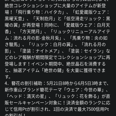
絶世コレクションショップに大量のアイテムが新登
場！「飛行乗り物：ハイタカ」、「虹愛蔵版ウェア：
黒曜天意」、「天制抱月」と「低空滑走リュック：黒
曜の翼」が再登場！同時に、「愛蔵版ウェア：白月天
香」、「方天閉月」、「リュックリニューアルアイテ
ム：流れる月の影-金秋月兎」、「馬乗り物：炎の如
き駿馬」、「リュック：白月の翼」、「流れる月の
影」、「塗装：ナイトメア」、「塗装：セイラン」な
どのレア報酬が期間限定でコレクションショップに再
登場します！イベント期間中、絶世晶石を消費する
と、抽選アイテム「絶世の鍵」を大量に獲得できま
す。
4．簪花の割引補助：5月21日8時から6月5日3時まで、
新作重山ブランド簪花テーマ「ウェア：今世の華」、
「ヘッド：満天の星」、「リュック：花を飾る」が直
販セールキャンペーン対象に！決済金額のランクに応
じて信用Ptが割引され、1回の決済で最大7500信用Pt
の割引が！