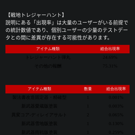
【戦地トレジャーハント】
説明にある「出現率」は大量のユーザーがいる前提で
の統計数値であり、個別ユーザーの少量のテストデー
タとの間に差異が存在する可能性があります。
アイテム種類
総合出現率
トレジャーハント弾丸
24.69%
その他の報酬
75.31%
アイテム種類
数量
総合出現率
製法書改造固定器・精確型
1
0.001%
新武器愛蔵版塗装
1
0.003%
異変コア-ディレイアサルト
2
0.065%
新武器雪地版塗装
1
0.130%
新武器雨戦版塗装
1
0.259%