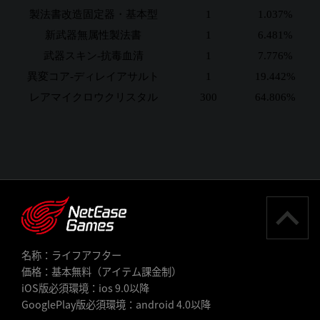
製法書改造固定器・基本型
1
1.037%
新武器無属性製法書
1
6.481%
武器スキン-抗毒血清
1
7.776%
異変コア-ディレイアサルト
1
19.442%
レアマイクロウクリスタル
300
64.806%
名称：ライフアフター
価格：基本無料（アイテム課金制）
iOS版必須環境：ios 9.0以降
GooglePlay版必須環境：android 4.0以降