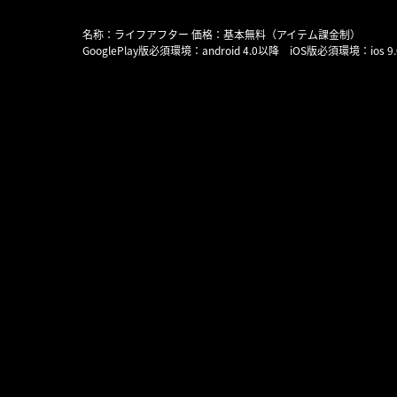
名称：ライフアフター 価格：基本無料（アイテム課金制）
GooglePlay版必須環境：android 4.0以降 iOS版必須環境：ios 9