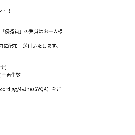
ント！
、「優秀賞」の受賞はお一人様
以内に配布・送付いたします。
ます）
ト)÷再生数
rd.gg/4vJhesSVQA）をご