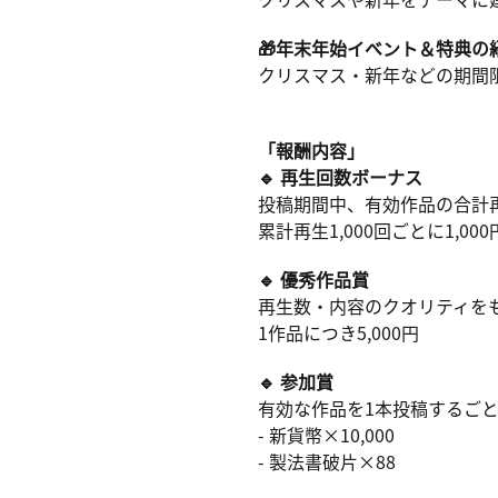
クリスマスや新年をテーマに
🎁年末年始イベント＆特典の
クリスマス・新年などの期間
「報酬内容」
🔹 再生回数ボーナス
投稿期間中、有効作品の合計
累計再生1,000回ごとに1,000
🔹 優秀作品賞
再生数・内容のクオリティを
1作品につき5,000円
🔹 参加賞
有効な作品を1本投稿するご
- 新貨幣×10,000
- 製法書破片×88