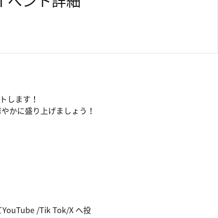
イベント詳細
ートします！
華やかに盛り上げましょう！
e /Tik Tok/X へ投