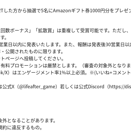
した方から抽選で5名にAmazonギフト券1000円分をプレゼ
再生回数ボーナス」「拡散賞」は重複して受賞可能です。ただし
ます。
7営業日以内に発表いたします。また、報酬は発表後30営業日
作・公開されたものに限ります。
ントページへ投稿してください。
への有料プロモーションは厳禁とします。（審査の対象外となり
TikTok/X）はエンゲージメント率1%以上必須。※(いいね+コメン
lifeafter_game）若しくは公式Discord（https://disco
象外となることがあります。
規約に違反するもの。