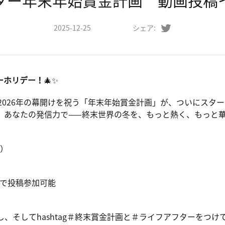
ター年末年始賞金計画 動画投稿
2025-12-25
シェア:
ーホリデー！
🎄✨
て2026年の幕開けを祝う「年末年始賞金計画」が、ついにスタ
、あなたの発信力で——終末世界の冬を、もっと熱く、もっと
金）
」
ok で投稿参加可能
そしてhashtag＃終末賞金計画と＃ライフアフターをつけてYouTub