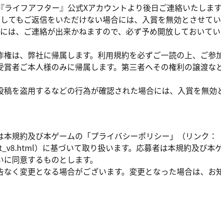
て『ライフアフター』公式Xアカウントより後日ご連絡いたしま
過してもご返信をいただけない場合には、入賞を無効とさせてい
合には、ご連絡が出来かねますので、必ず予め開放しておいて
作権は、弊社に帰属します。利用規約を必ずご一読の上、ご参
受賞者ご本人様のみに帰属します。第三者へその権利の譲渡な
投稿を盗用するなどの行為が確認された場合には、入賞を無効
は本規約及び本ゲームの「プライバシーポリシー」（リンク：
ter.jp/latest_v8.html）に基づいて取り扱います。応募者は本
いに同意するものとします。
告なく変更となる場合がございます。変更となった場合は、お