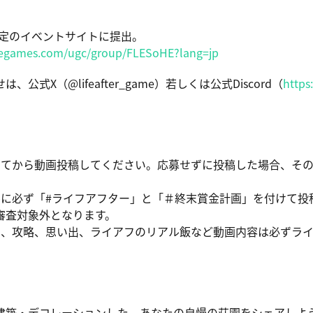
指定のイベントサイトに提出。
asegames.com/ugc/group/FLESoHE?lang=jp
式X（@lifeafter_game）若しくは公式Discord（
https
してから動画投稿してください。応募せずに投稿した場合、そ
書に必ず「#ライフアフター」と「＃終末賞金計画」を付けて投
審査対象外となります。
常、攻略、思い出、ライアフのリアル飯など動画内容は必ずラ