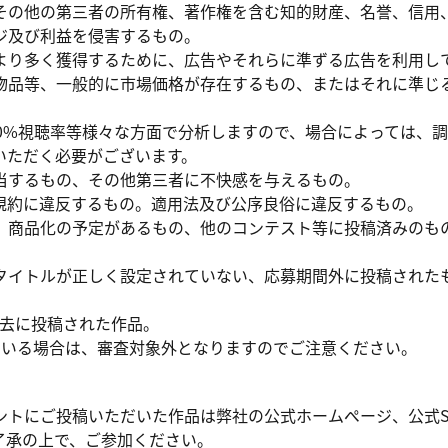
その他の第三者の所有権、著作権を含む知的財産、名誉、信用
ジ及び利益を侵害するもの。
より多く獲得するために、広告やそれらに準ずる広告を利用し
物品等、一般的に市場価格が存在するもの、またはそれに準じ
00%視聴率等様々な方面で分析しますので、場合によっては、
いただく必要がございます。
当するもの、その他第三者に不快感を与えるもの。
okの利用規約に違反するもの。適用法及び公序良俗に違反するもの。
、商品化の予定があるもの、他のコンテスト等に投稿済みのも
タイトルが正しく設定されていない、応募期間外に投稿された
等で過去に投稿された作品。
ている場合は、審査対象外となりますのでご注意ください。
ントにご投稿いただいた作品は弊社の公式ホームページ、公式S
了承の上で、ご参加ください。