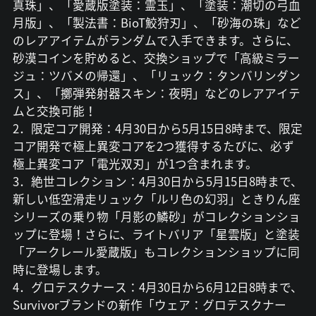
真珠」、「愛蔵版塗装：霊玉」、「塗装：潮切の弓血
月版」、「製法書：BioT鮫狩刃」、「砂海の珠」など
のレアアイテムがランダムで入手できます。さらに、
砂漠コインを貯めると、交換ショップで「高級ミラー
ジュ：ツバメの帰還」、「リュック：タンバリンダン
ス」、「擲弾発射器スキン：夜明」などのレアアイテ
ムと交換可能！
2．限定コア開発：4月30日から5月15日8時まで、限定
コア開発で極上異変コアを2つ獲得するたびに、必ず
極上異変コア「電光双刃」が1つ含まれます。
3．絶世コレクション：4月30日から5月15日8時まで、
新しい低空滑走リュック「ルリ色の幻羽」ときりん座
シリーズの乗り物「月影の鱗砂」がコレクションショ
ップに登場！さらに、ライトバリア「星雲版」と塗装
「アークレール愛蔵版」もコレクションショップに同
時に登場します。
4．グロテスクナース：4月30日から6月12日8時まで、
Survivorブランドの新作「ウェア：グロテスクナー