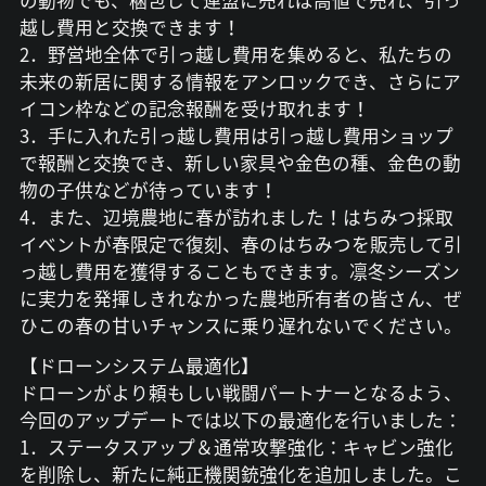
の動物でも、梱包して連盟に売れば高値で売れ、引っ
越し費用と交換できます！
2．野営地全体で引っ越し費用を集めると、私たちの
未来の新居に関する情報をアンロックでき、さらにア
イコン枠などの記念報酬を受け取れます！
3．手に入れた引っ越し費用は引っ越し費用ショップ
で報酬と交換でき、新しい家具や金色の種、金色の動
物の子供などが待っています！
4．また、辺境農地に春が訪れました！はちみつ採取
イベントが春限定で復刻、春のはちみつを販売して引
っ越し費用を獲得することもできます。凛冬シーズン
に実力を発揮しきれなかった農地所有者の皆さん、ぜ
ひこの春の甘いチャンスに乗り遅れないでください。
【ドローンシステム最適化】
ドローンがより頼もしい戦闘パートナーとなるよう、
今回のアップデートでは以下の最適化を行いました：
1．ステータスアップ＆通常攻撃強化：キャビン強化
を削除し、新たに純正機関銃強化を追加しました。こ