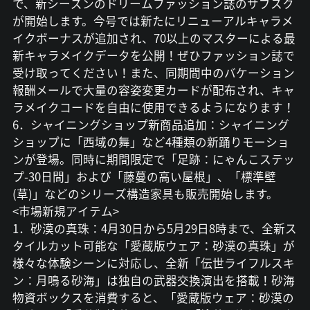
で、新シーズンのドリームファッション誌のサブスク
が開始します。今号では新たにリニューアルキャラメ
イクボーナスが追加され、70以上のマスターによる最
新キャラメイクデータを公開！ぜひファッション誌で
受け取ってください！また、同期間中のバケーション
報酬メールで大量の容姿変更カードが配布され、キャ
ラメイクコードを自由に使用できるようになります！
6．シャイニングショップ新商品追加：シャイニング
ショップに「西域の舞」など4種類の新踊りモーショ
ンが登場。同時に期間限定で「足跡：にゃんこステッ
プ-30日間」および「藤蔓の高い屋根」、「標準壁
(草)」などのシリーズ構造家具も販売開始します。
<市場新規アイテム>
1．砂漠の真珠：4月30日から5月29日8時まで、全新ス
タイルカット可能な「愛蔵版ウェア：砂漠の真珠」が
様々な体験シーンに対応し、全新「伝世ライフルスキ
ン：月鳴る砂海」は独自の武器交換演出を搭載！砂海
物資ボックスを消費すると、「愛蔵版ウェア：砂漠の