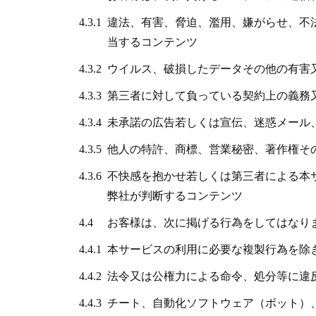
4.3.1
違法、有害、脅迫、濫用、嫌がらせ、不
当するコンテンツ
4.3.2
ウイルス、破損したデータその他の有害
4.3.3
第三者に対して負っている契約上の義務
4.3.4
未承諾の広告若しくは宣伝、迷惑メール
4.3.5
他人の特許、商標、営業秘密、著作権そ
4.3.6
不快感を抱かせ若しくは第三者による本
弊社が判断するコンテンツ
4.4
お客様は、次に掲げる行為をしてはなり
4.4.1
本サービスの利用に必要な複製行為を除
4.4.2
法令又は公権力による命令、処分等に違
4.4.3
チート、自動化ソフトウェア（ボット）