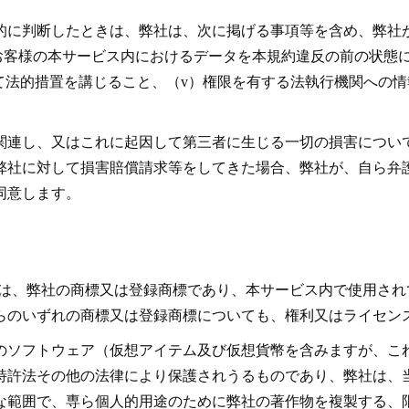
的に判断したときは、弊社は、次に掲げる事項等を含め、弊社
ii) お客様の本サービス内におけるデータを本規約違反の前の状態に
対して法的措置を講じること、（v）権限を有する法執行機関への
関連し、又はこれに起因して第三者に生じる一切の損害につい
弊社に対して損害賠償請求等をしてきた場合、弊社が、自ら弁
同意します。
び名称は、弊社の商標又は登録商標であり、本サービス内で使用さ
らのいずれの商標又は登録商標についても、権利又はライセン
のソフトウェア（仮想アイテム及び仮想貨幣を含みますが、こ
特許法その他の法律により保護されうるものであり、弊社は、
な範囲で、専ら個人的用途のために弊社の著作物を複製する、