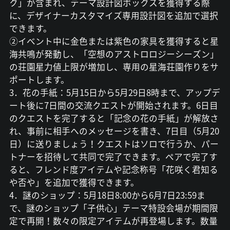
ク」が含まれ、テーマ設計図ボックスを獲得する際
に、デザイナーカスタマイズ専用設計図を追加で選択
できます。
②イベント中に金色または紫色の家具を獲得すると星
海共鳴が発動し、「空想のアストロロジーシーズン」
の荘園星力値上限が増加し、専用の星海荘園作りをサ
ポートします。
3．花の手紙：5月15日から5月29日8時まで、アップデ
ート後に7日間の交流クエストが開始されます。6日目
のクエストを完了すると「記念の花の手紙」が解放さ
れ、事前に相手へのメッセージを書き、7日目（5月20
日）に送りましょう！クエストはソロで行うか、パー
トナーを招待して共同で完了できます。ペアで完了す
ると、フレンド度アイテムや記念称号「花咲く君知る
や否や」を追加で獲得できます。
4．謎のショップ：5月18日8:00から6月7日23:59ま
で、謎のショップ「子供心」テーマ特設会場が期間限
定で再開！数々の限定アイテムが再登場します。数量