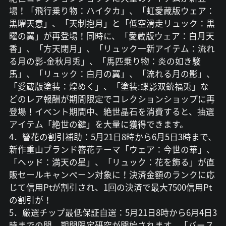
場！「飛行乗り物：ハイタカ」、「虹愛蔵版ウェア：
黒曜天意」、「天制抱月」と「低空滑走リュック：黒
曜の翼」が再登場！同時に、「愛蔵版ウェア：白月天
香」、「方天閉月」、「リュック一新アイテム：流れ
る月の影-金秋月兎」、「馬匹乗り物：炎の如き駿
馬」、「リュック：白月の翼」、「流れる月の影」、
「愛蔵版塗装：煌めく」、「塗装:蝶影双銃福兎」な
どのレア報酬が期間限定でコレクションショップに再
登場！イベント期間中、絶世晶石を消費すると、抽選
アイテム「絶世の鍵」を大量に獲得できます。
4．簪花の割引補助：5月21日8時から6月5日3時まで、
新作重山ブランド簪花テーマ「ウェア：今世の華」、
「ヘッド：満天の星」、「リュック：花を飾る」が直
販セールキャンペーン対象に！決済金額のランクに応
じて信用Ptが割引され、1回の決済で最大7500信用Pt
の割引が！
5．厳選チップ最低保証自選：5月21日8時から6月4日3
時までの間、期間限定研究が開始されます。「バース