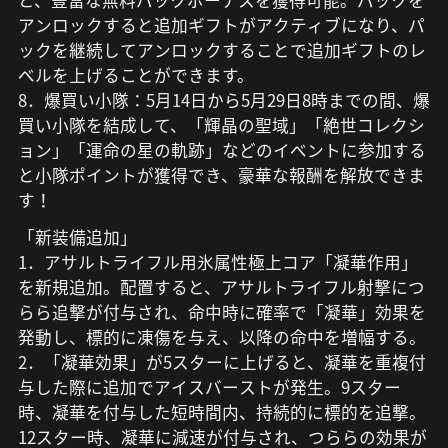
と、豊富な無料パックボーナスを獲得可能。パックを
アンロックすると追加ギフトがアクティブになり、パ
ックを継続してアンロックすることで追加ギフトのレ
ベルを上げることができます。
8．爆買い小隊：5月14日から5月29日8時までの間、爆
買い小隊を結成して、「輝晶の聖域」「絶世コレクシ
ョン」「運命の星の軌跡」などのイベントに参加する
と小隊ポイントが獲得でき、豪華な報酬を解放できま
す！
「新装備追加」
1．アサルトライフル用氷属性極上コア「凝華作用」
を新規追加。配置すると、アサルトライフル射撃につ
らら追撃が付与され、命中時に確率で「凝華」効果を
発動し、標的に凍傷を与え、以降の命中を増幅する。
2．「凝華効果」が5スターに上げると、凝華を重複付
与した際に追加でアイスバーストが発生。9スター
時、凝華を付与した短時間内、持続的に標的を追撃。
12スター時、凝華に減速が付与され、つららの効果が