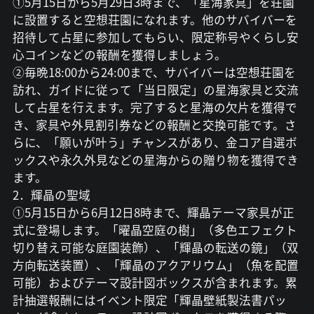
①5月15日から5月29日3時まで、「星海家具」を荘園
に設置すると空想荘園になれます。他のサバイバーを
招待して占星に参加してもらい、限定称号やくらし安
心コインなどの報酬を獲得しましょう。
②毎晩18:00から24:00まで、サバイバーは空想荘園を
訪れ、ガイドに従って「当日限定」の星海家具と交流
して占星を行えます。完了すると星海の欠片を獲得で
き、家具や外見割引券などの報酬と交換可能です。さ
らに、「願いが叶う」チャンスがあり、金コア自選ボ
ックスや永久外見などの星海からの贈り物を獲得でき
ます。
2．輝晶の聖域
①5月15日から6月12日8時まで、輝晶テーマ家具が正
式に登場します。「曜晶空庭の樹」（多色エフェクト
切り替え可能な庭園装飾）、「輝晶の転送の鏡」（双
方向転送装置）、「輝晶のアクアリウム」（魚を配置
可能）およびテーマ設計図ボックスが含まれます。累
計抽選報酬にはイベント限定「輝晶壁紙製法書パッ