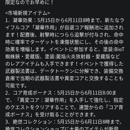
限定なのでお早めに！
<市場新規アイテム>
1．凝華効果：5月15日から6月11日8時まで、新たなラ
イフルコア「凝華作用」が自選コア報酬池に追加され
ます！配置後、射撃時につらら追撃が付与され、命中
時に確率でターゲットを凍傷状態にし、その後の命中
効果を増幅します。イベントに参加すると、塗装:BioT
蜘蛛鋏・愛蔵版、塗装:菌焔火炎放射器・愛蔵版など
のレアアイテムも入手できます！イベントで獲得した
武器製法書は、データトークンに分解でき、装備交換
倉庫で当期の武器製法書や異変コアと交換することも
可能です。
2．コア育成ボーナス：5月15日から6月11日8:00ま
で、「異変コア：凝華作用」を入手して強化し、指定
のクエストをクリアすることで、連盟からの「コア育
成ボーナス」を受け取ることができます。
3．絶世コレクション：5月15日から6月11日8時まで、
絶世コレクションショップに大量のアイテムが新登