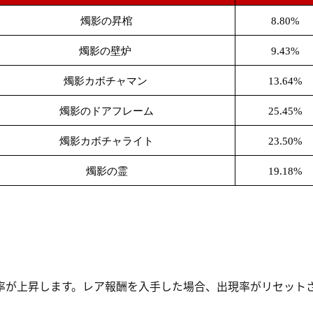
燭影の昇棺
8.80%
燭影の壁炉
9.43%
燭影カボチャマン
13.64%
燭影のドアフレーム
25.45%
燭影カボチャライト
23.50%
燭影の霊
19.18%
率が上昇します。レア報酬を入手した場合、出現率がリセットさ
。