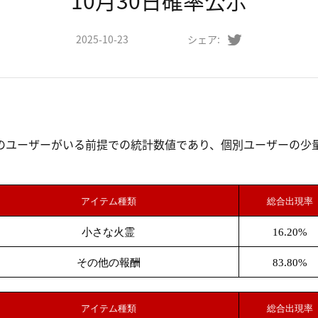
10月30日確率公示
2025-10-23
シェア:
のユーザーがいる前提での統計数値であり、個別ユーザーの少
。
アイテム種類
総合出現率
小さな火霊
16.20%
その他の報酬
83.80%
アイテム種類
総合出現率