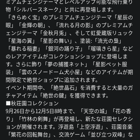
ミアムチェンジテーマとレベルアップ可能な飛行乗り
物「シルバースネーク」と共に再登場します。
「きらめく宝」のプレミアムチェンジテーマ「星辰の
眼」「金輝の朝」、「流れる月の影」のプレミアムチ
ェンジテーマ「金秋月兎」、そして虹愛蔵版リュック
「星海の翼」「星影の舞い」、塗装:「流光の梟」
「暴れる稲妻」「銀河の踊り子」「瑠璃きら星」など
のレアアイテムがコレクションショップに登場しま
す。さらに飾り「夢の捕獲ネット」「星影ペット服
装」「雲のスノードーム犬小屋」などのアイテムが期
間限定で絶世ショップに追加されます。
イベント期間中、「絶世晶石」を消費すると大量のガ
チャアイテム「絶世の鍵」を獲得できます。
■秋荘園コレクション
9月26日から12月5日8時まで、「天空の城」「花の香
り」「竹林の剣舞」が再登場し、新たな荘園セレクシ
ョンが開催されます。浮遊島「上空浮遊」、荘園音楽
「繁花の回転舞台」、交流ゲーム「並び立つ双峰」な