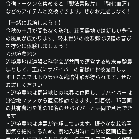
合宿トークンを集めると「製法書破片」「強化血清」
などのアイテムと交換できます。ぜひお見逃しなく！
【一緒に栽培しよう！】
金秋の十月が間もなく訪れ、荘園農地では新しい豊作
の風景が広がります。終末世界の桃源郷で収穫の喜び
を存分に体験しましょう！
＜辺境農地＞
辺境農地は連盟と科学会が共同で運営する終末実験農
場として、正式にサバイバーの皆様にお披露目しま
す！ここではより豊かな栽培体験が得られます。ぜひ
お試しください。
・辺境農地は野営地との境界に位置し、サバイバーは
野営地マップから直接移動できます。到着後、15区画
の共有農地を他の10名のサバイバーと共同で利用でき
ます。
・辺境農地は連盟が管理しています。賑やかな栽培雰
囲気を維持するため、農地入場時に自分の区画位置は