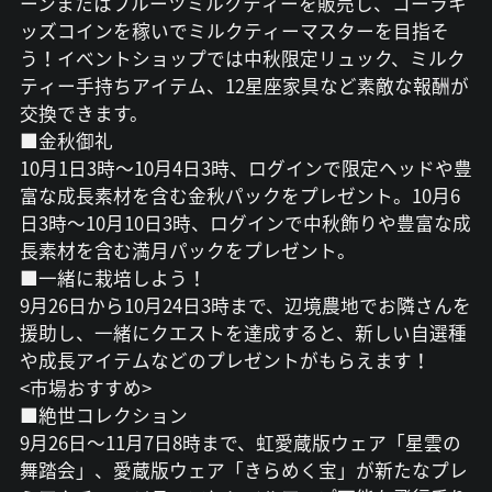
ーンまたはフルーツミルクティーを販売し、コーラキ
ッズコインを稼いでミルクティーマスターを目指そ
う！イベントショップでは中秋限定リュック、ミルク
ティー手持ちアイテム、12星座家具など素敵な報酬が
交換できます。
■金秋御礼
10月1日3時～10月4日3時、ログインで限定ヘッドや豊
富な成長素材を含む金秋パックをプレゼント。10月6
日3時～10月10日3時、ログインで中秋飾りや豊富な成
長素材を含む満月パックをプレゼント。
■一緒に栽培しよう！
9月26日から10月24日3時まで、辺境農地でお隣さんを
援助し、一緒にクエストを達成すると、新しい自選種
や成長アイテムなどのプレゼントがもらえます！
<市場おすすめ>
■絶世コレクション
9月26日～11月7日8時まで、虹愛蔵版ウェア「星雲の
舞踏会」、愛蔵版ウェア「きらめく宝」が新たなプレ