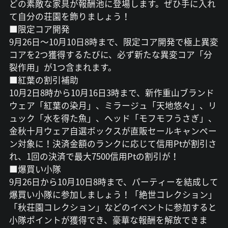
どの素敵な家具が報酬池に登場します。ぜひ手に入れ
て自分の荘園を飾りましょう！
■限定コア開発
9月26日～10月10日8時まで、限定コア開発で極上異変
コアを2つ獲得するたびに、必ず新たな異変コア「分
裂作用」が1つ含まれます。
■紅葉の割引補助
10月2日8時から10月16日3時まで、新作重山ブランド
ウェア「紅葉の染月」、ミラージュ「天地悠々」、リ
ュック「水を得た魚」、ヘッド「モフモフうさぎ」、
金秋十月ウェア自選ボックスが直販セールキャンペー
ン対象に！決済金額のランクに応じて信用Ptが割引さ
れ、1回の決済で最大7500信用Ptの割引が！
■爆買い小隊
9月26日から10月10日8時まで、パーティーを結成して
爆買い小隊に参加しましょう！「絶世コレクション」
「秋荘園コレクション」などのイベントに参加すると
小隊ポイントが獲得でき、豪華な報酬を解放できま