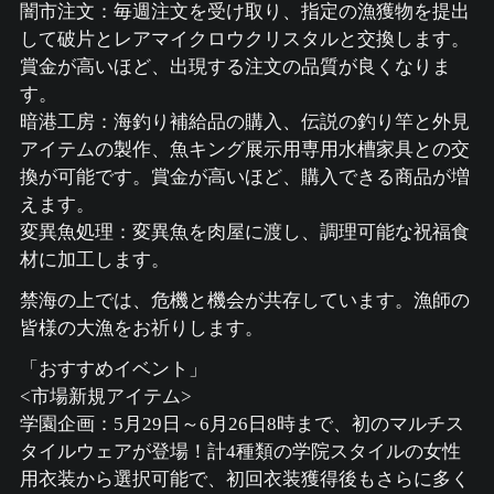
闇市注文：毎週注文を受け取り、指定の漁獲物を提出
して破片とレアマイクロウクリスタルと交換します。
賞金が高いほど、出現する注文の品質が良くなりま
す。
暗港工房：海釣り補給品の購入、伝説の釣り竿と外見
アイテムの製作、魚キング展示用専用水槽家具との交
換が可能です。賞金が高いほど、購入できる商品が増
えます。
変異魚処理：変異魚を肉屋に渡し、調理可能な祝福食
材に加工します。
禁海の上では、危機と機会が共存しています。漁師の
皆様の大漁をお祈りします。
「おすすめイベント」
<市場新規アイテム>
学園企画：5月29日～6月26日8時まで、初のマルチス
タイルウェアが登場！計4種類の学院スタイルの女性
用衣装から選択可能で、初回衣装獲得後もさらに多く