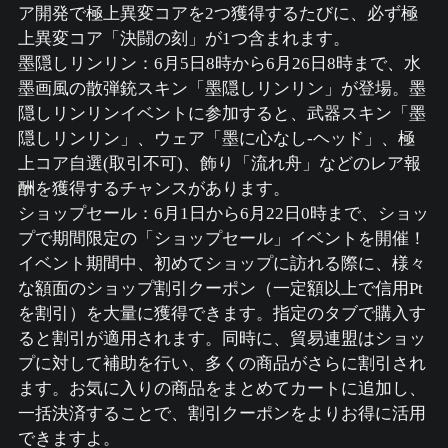
ア開発で極上異変コアを2つ獲得するたびに、必ず極
上異変コア「決闘の刻」が1つ含まれます。
墨隠しリンリン：6月5日8時から6月26日8時まで、水
墨画風の散弾銃スキン「墨隠しリンリン」が登場。墨
隠しリンリンイベントに参加すると、武器スキン「墨
隠しリンリン」、ウェア「墨に心なし-ヘッド」、極
上コア自選(取引不可)、飾り「流れ舟」などのレア報
酬を獲得するチャンスがあります。
ショップセール：6月1日から6月22日0時まで、ショッ
プで期間限定の「ショップセール」イベントを開催！
イベント期間中、初めてショップに訪れる際に、様々
な額面のショップ割引クーポン（一定額以上で信用Pt
を割引）を大量に獲得できます。指定のタブで購入す
ると割引が適用されます。同時に、貿易連盟はショッ
プに対して補助を行い、多くの商品がさらに割引され
ます。お気に入りの商品をまとめてカートに追加し、
一括決済することで、割引クーポンをよりお得に活用
できますよ。