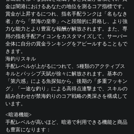
金は闇港におけるあなたの地位を測るコア指標です。
賞金が上昇するにつれ、指名手配ランクは「名もなき
者」から「禁海の皇帝」へと段階的に昇格し、より強
力な能力とより豊富な報酬が解放されます。また、専
用の指名手配アイコンをカスタマイズして、サーバー
全体に自分の賞金ランキングをアピールすることもで
きます。
海釣りスキル
手配レベルが上がるにつれて、5種類のアクティブス
キルとパッシブ天賦が徐々に解放されます。基本の
「第六感」による魚探知から、後期の「多重フッキン
グ」「一途な釣り」による高得点連撃まで、スキルの
組み合わせが禁海釣りのコア戦略の奥深さを構成して
います。
<暗港機能>
手配レベルが高いほど、暗港で利用できる機能と商品
も豊富になります：