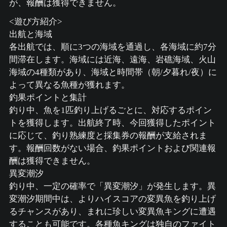
が、報酬は獲得できません。
<遊び方紹介>
出航と海域
各出航では、順に3つの海域を通過し、各海域に約7分
間滞在します。海域には近海、遠海、岩礁海域、火山
海域の4種類があり、海域と時間帯（朝/夕暮れ/夜）に
よって異なる魚種が獲れます。
釣果ポイントと集計
釣り中、魚を1匹釣り上げるごとに、対応するポイン
トを獲得します。出航終了時、今回獲得したポイント
に応じて、釣り熟練度と採集券の報酬が支給されま
す。報酬回数がない場合、釣果ポイントおよび関連報
酬は獲得できません。
異変潮汐
釣り中、一定の確率で「異変潮汐」が発生します。異
変潮汐期間中は、よりハイスコアの変異魚を釣り上げ
るチャンスがあり、まれに珍しい変異魚キングに遭遇
することも可能です。各種魚キングは独自のファイト