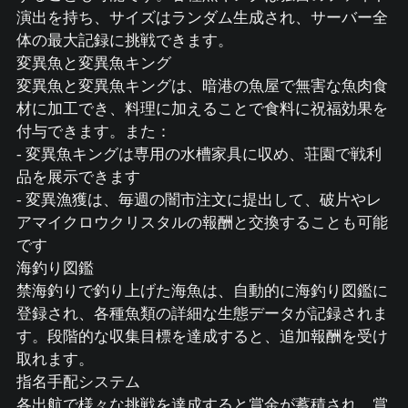
演出を持ち、サイズはランダム生成され、サーバー全
体の最大記録に挑戦できます。
変異魚と変異魚キング
変異魚と変異魚キングは、暗港の魚屋で無害な魚肉食
材に加工でき、料理に加えることで食料に祝福効果を
付与できます。また：
- 変異魚キングは専用の水槽家具に収め、荘園で戦利
品を展示できます
- 変異漁獲は、毎週の闇市注文に提出して、破片やレ
アマイクロウクリスタルの報酬と交換することも可能
です
海釣り図鑑
禁海釣りで釣り上げた海魚は、自動的に海釣り図鑑に
登録され、各種魚類の詳細な生態データが記録されま
す。段階的な収集目標を達成すると、追加報酬を受け
取れます。
指名手配システム
各出航で様々な挑戦を達成すると賞金が蓄積され、賞