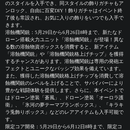
のスタイルを入手でき、同スタイルの飾りガチャもア
ンロック、自由に百変DIY！飾りガチャはイベント終
了後も常設され、お気に入りの飾りをいつでも入手で
きます。
溶蝕機関銃：5月29日から6月26日8時まで、新たなド
ローン搭載火力ユニット「溶蝕機関銃」が登場！異な
る数の溶蝕物資ボックスを消費すると、新アイテム
「溶蝕機関銃」や「溶蝕機関銃格上げチップ」を獲得
するチャンスがあります。溶蝕機関銃は専用の発砲エ
フェクトとユニークなパッシブ効果を備えています。
また、獲得した溶蝕機関銃格上げチップを消費して溶
蝕機関銃のレベルを上げることで、サバイバーにより
豊かな戦闘体験を提供します。さらに、本イベントで
はドローン塗装「蒼風」、ドローン塗装「オーロラ護
衛」、「氷河の夢テーマプランボックス」、「キラキ
ラ兎飾りボックス」などのレアアイテムも入手可能で
す。
限定コア開発：5月29日から6月12日8時まで、限定コ