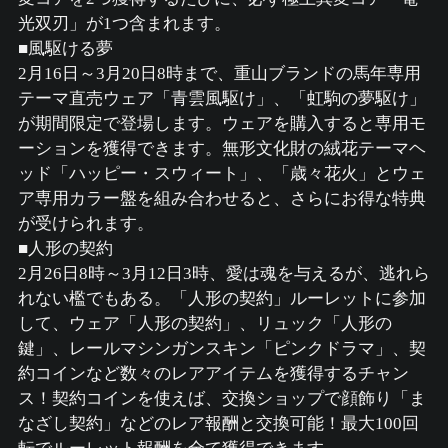
光双刃」が1つ含まれます。
■風駆ける夢
2月16日～3月20日8時まで、重山ブランドの馬年専用
テーマ直売ウェア「青雲風駆け」、「虹駒の夢駆け」
が期間限定で登場します。ウェアを購入すると専用モ
ーションを獲得できます。無形文化財の絨花テーマヘ
ッド「ハッピー・スウィート」、「歳々花火」とウェ
ア専用カラー盤を組み合わせると、さらにお得な特典
が受けられます。
■人形の契約
2月26日8時～3月12日3時、愛は魂を与えるが、逃れら
れない檻でもある。「人形の契約」ルーレットに参加
して、ウェア「人形の契約」、リュック「人形の
鍵」、レールマシンガンスキン「ピンクドラマ」、契
約コインなど数々のレアアイテムを獲得するチャン
ス！契約コインを使えば、交換ショップで顔飾り「ま
なざし契約」などのレア報酬と交換可能！最大100回