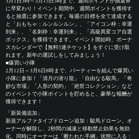
3月1日3時～3月15日3時まで、週間ポイントが抽選券
に早変わり！イベント期間中、週間ポイントを獲得す
ると抽選に参加できます。毎週の目標を全て達成する
と「おもちゃ：ルンルンルン」、「アイコン枠：幸運
到来」、「名刺枠：幸運到来」、「高級異変コア自選
ボックス」を獲得できます。イベント開始時、ボーナ
スカレンダーで【無料5連チケット】をすぐに受け取
れます。新年の運試しをしてみましょう！
■爆買い小隊
2月12日～3月6日8時まで、パーティーを組んで爆買い
小隊に参加！「清月の潜り龍」「自由なる駿馬」「奇
妙な市場」「人形の契約」「絶世コレクション」など
のイベントで小隊ポイントを貯めると、豪華な報酬が
獲得できます！
「新装備追加」
新規アルファタイプドローン追加：駿馬ドローン。オ
ーナーが解除し、2秒間の減速と移動禁止効果を無効
化、同時にオーナーは「断たれた手綱」状態に入る：