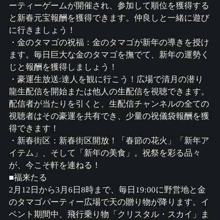
ーティーゲームが開催され、参加して順位を獲得する
と新春元宝報酬を獲得できます。仲良しと一緒に遊び
に行きましょう！
・金のタマゴの祝福：金のタマゴが新年の導きを授け
ます。毎日巨大な金のタマゴを撫でて、新年の運勢く
じと報酬を獲得しましょう！
・豪運生放送:達人を観に行こう！広場で清月の潜り
龍生配信を開始または他人の生配信を視聴できます。
配信者が当たりを引くと、生配信チャンネルの全ての
視聴者はその豪運を共有でき、少量の祝儀袋報酬を獲
得できます！
・新春街区：新春街区開放！「春節の花火」「新年ア
イテム」、そして「新年の美食」。祝祭を彩る品々
が、今こそ軒を連ねる！
■福来たる
2月12日から3月6日8時まで、毎日19:00に野営地と金
のタマゴパーティー広場で天の贈り物が降ります。イ
ベント期間中、飛行乗り物「クリスタル・スカイ」ま