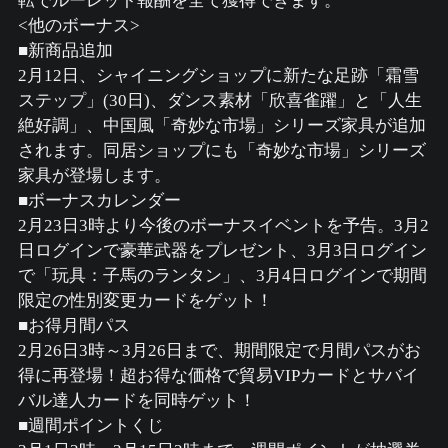
転でルーレット報酬を全て獲得できます。
<他のボーナス>
■新商品追加
2月12日、シャイニングショップに新たな足跡「霜雪
ステップ」(30日)、ダンス素材「欣喜雀躍」と「人生
絶好調」、中国風「奇妙な市場」シリーズ家具が追加
されます。同居ショップにも「奇妙な市場」シリーズ
家具が登場します。
■ボーナスカレンダー
2月23日3時より今後のボーナスイベントを予告。3月2
日ログインで豪華武器をプレゼント、3月3日ログイン
で「玩具：子馬のランタン」、3月4日ログインで期間
限定の性別変更カードをゲット！
■お得月間パス
2月26日3時～3月26日まで、期間限定で月間パスがお
得に再登場！超お得な価格で貿易VIPカードとサバイ
バル達人カードを同時ゲット！
■週間ポイントくじ