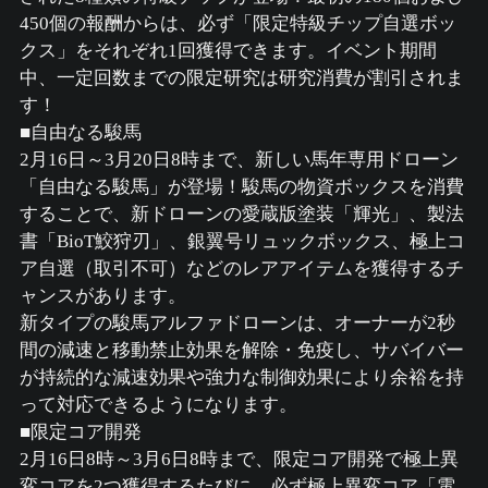
450個の報酬からは、必ず「限定特級チップ自選ボッ
クス」をそれぞれ1回獲得できます。イベント期間
中、一定回数までの限定研究は研究消費が割引されま
す！
■自由なる駿馬
2月16日～3月20日8時まで、新しい馬年専用ドローン
「自由なる駿馬」が登場！駿馬の物資ボックスを消費
することで、新ドローンの愛蔵版塗装「輝光」、製法
書「BioT鮫狩刃」、銀翼号リュックボックス、極上コ
ア自選（取引不可）などのレアアイテムを獲得するチ
ャンスがあります。
新タイプの駿馬アルファドローンは、オーナーが2秒
間の減速と移動禁止効果を解除・免疫し、サバイバー
が持続的な減速効果や強力な制御効果により余裕を持
って対応できるようになります。
■限定コア開発
2月16日8時～3月6日8時まで、限定コア開発で極上異
変コアを2つ獲得するたびに、必ず極上異変コア「電