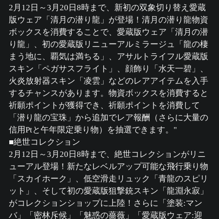
2月12日～3月20日8時まで、新初の双象切り替え愛蔵
版ウェア「清月の潜り龍」が登場！清月の潜り龍物資
ボックスを消費することで、愛蔵版ウェア「清月の潜
り龍」、初の愛蔵版リニューアルミラージュ「龍の棲
まう地に、覇気は満ちる」、アサルトライフル愛蔵版
スキン「ペガサスフライト」、顔飾り「水天一碧」、
火炎放射器スキン「凌雲」などのレアアイテムを入手
するチャンスがあります。物資ボックスを消費すると
祈願ポイントが獲得でき、祈願ポイントを消費して
「潜り龍の宝珠」から追加でレア報酬（さらに大量の
信用Ptと午年限定乗り物）を抽選できます。"
■絶世コレクション
2月12日～3月20日8時まで、絶世コレクションがリニ
ューアル登場！新たなレベルアップ可能な飛行乗り物
「スカイホーク」、低空滑走リュック「青龍のスピリ
ット」、そして初の愛蔵版狙撃銃スキン「龍淵永寂」
がコレクションショップに上陸！さらに「塗装:マン
バ」「密林斥候」「魅惑の薔薇」「愛蔵版ウェア:迎