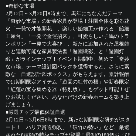
■奇妙な市場
2月12日～3月20日8時まで、馬年にちなんだテーマ
「奇妙な市場」の新春家具が登場！荘園全体を彩る花
火「一発で才能開花」、楽しい飴細工が作れる「飴細
工屋台」「一発で金運招来」、可愛らしい子馬のトラ
ンポリン「一発で大喜び」、新たに追加された屋根飾
りと連動可能な家具製法書「遊園緞彩」と「遊園灯
緞」がラインナップ！イベント期間中、初めて「奇妙
な市場」テーマ設計図パックを獲得すると、さらに素
敵な「自選設計図ボックス」がもらえます。累計報酬
では期間限定アイテム「遊園の紅竹の根」や新春限定
「紅蓮の宝を集める器（特別版）」もゲット可能！ぜ
ひお試しください、あなただけの新春ホームを築き上
げましょう。
■厳選チップ最低保証自選
2月12日～3月6日8時まで、新たな期間限定研究がスタ
ート！「バリア貫通強攻」「破竹の勢い」など、厳選
された8種類の特級チップが登場！最初の180個および