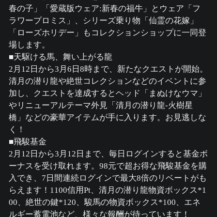
春の子」「愛蔵版ウェア:新春の福牛」とウェア「フ
ラワープロミス」、シリーズ乗り物「仙霊の花嫁」
「ローズホリデー」もコレクションショップに一同登
場します。
■天駆ける馬、舞い上がる龍
2月12日から3月6日8時まで、新たなクエストが開始。
清月の潜り龍や絶世コレクションなどのイベントに参
加し、クエストを達成するとヘッド「まぬけなウマ」
やリニューアルテーマ外見「清月の潜り龍-火樹星
橋」などの豪華アイテムが手に入ります。お見逃しな
く！
■飛駿基金
2月12日から3月12日まで、毎日ログインすると基金ボ
ーナスを受け取れます。98元で超お得な飛駿基金を購
入でき、7日間連続ログインで最大8倍のリベートがも
らえます！1100信用Pt、清月の潜り龍物資ボックス*1
00、絶世の鍵*120、駿馬の物資ボックス*100、エネ
ルギー蓄電池など、様々な報酬が待っています！