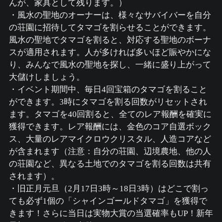
んが、家具として残ります。）
・風水の聖地のオーナーは、様々なサバイバーを自分
の荘園に招待してタマゴを割らせることができます。
風水の聖地でタマゴを割ると、対応する聖地のボーナ
スが適用されます。人が多ければ多いほど賑やかにな
り、みんなで風水の聖地を探し、一緒に盛り上がって
大儲けしましょう。
・イベント期間中、毎日4回宝箱のタマゴを割ること
ができます。3時にタマゴを割る回数がリセットされ
ます。タマゴを40回割ると、全てのレア報酬を確実に
獲得できます。レア報酬には、金色のコア自選ボック
ス、大量のレアマイクロウクリスタル、人造コアなど
が含まれます（注意：自分の荘園、辺境農地、他の人
の荘園など、異なる土地でのタマゴを割る回数は共有
されます）。
・旧正月元旦（2月17日3時～18日3時）はどこで割っ
ても必ず1個の「シャインゴールドタマゴ」を獲得で
きます！さらに当日は実物大賞の当選確率もUP！新年