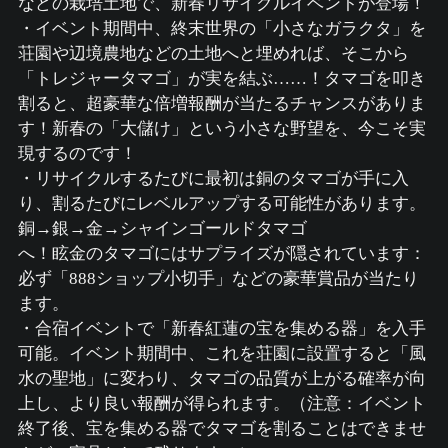
などの栽培土地で、新春リサイクルイベントが登場！
・イベント期間中、終末世界の「小さなガラクタ」を
荘園や辺境農地などの土地へと埋めれば、そこから
「トレジャータマゴ」が実を結ぶ……！タマゴを叩き
割ると、超豪華な倍増報酬が当たるチャンスがありま
す！新春の「大儲け」という小さな野望を、今こそ実
現するのです！
・リサイクルするたびに最初は銅のタマゴが手に入
り、割るたびにレベルアップする可能性があります。
銅→銀→金→シャインゴールドタマゴ
へ！眩金のタマゴにはサプライズが隠されています：
必ず「888ショップ小切手」などの豪華賞品が当たり
ます。
・合宿イベントで「新春紅蓮の宝を集める器」を入手
可能。イベント期間中、これを荘園に設置すると「風
水の聖地」に変わり、タマゴの品質が上がる確率が向
上し、より良い報酬が得られます。（注意：イベント
終了後、宝を集める器でタマゴを割ることはできませ