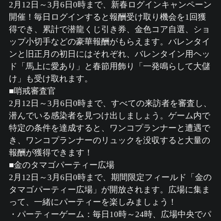
2月12日～3月6日0時まで、新春ログインキャンペーン
開催！毎日ログインすると報酬受け取り機会を1回獲
得でき、累計で潜龍くじ引き券、金色コア自選、ショ
ップ小切手などの豪華報酬がもらえます。バレンタイ
ンと旧正月の初日にはそれぞれ、バレンタイン用ヘッ
ド「馬上に愛あり」と春節用飾り「一発鳴らして大儲
け」も受け取れます。
■哨戒審査官
2月12日～3月6日0時まで、すべての来訪者を審査し、
潜んでいる感染者を見つけ出しましょう。ゲーム内で
特定の条件を達成すると、ワンコプランナーと遭遇で
き、ワンコプランナーのリュックを没収すると大量の
報酬が獲得できます！
■金のタマゴパーティー広場
2月12日～3月6日0時まで、期間限定フィールド「金の
タマゴパーティー広場」が開放されます。広場に集ま
って、一緒にパーティーを楽しみましょう！
・パーティーゲーム：毎日10時～24時、広場中央でパ